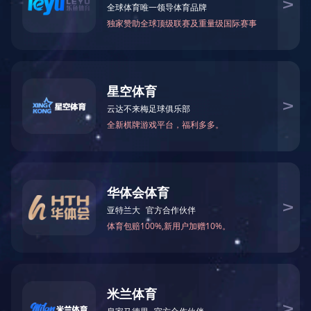
返回列表

上一篇
什么是S型中开泵
下一篇
S型中开泵的优势
辽ICP备09009061号-1
辽公网安备000000
版权所有：开云网页版页面
技术支持：辽宁华睿科技有限公司
地址：
辽宁省葫芦岛市高桥经济开发区
广发(中国)guangfa·官方网页版
|
安博网页版
|
新利·体育(中国)官
方网站
|
开云网页版页面
|
广发平台
|
网投在线
|
开云app登录入
口
|
世界杯竞猜(中国)官方网站
|
华体会官方网页版
|


