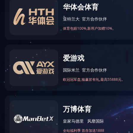
WQ型无堵塞
开云online(中国)
0429-4561565
地址：
辽宁省葫芦岛市高桥经济开发区
开云网页版页面
版权所有
辽宁华睿科技有限公司技术支持
广发(中国)guangfa·官方网页版
|
安博网页版
|
新利·体育(中国)官