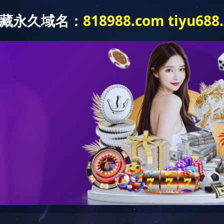
产品应用
新闻资讯
营销服务
WQ型无堵塞潜水排污泵
大
型