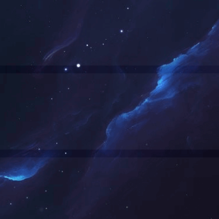
潜水排污泵
WQ型无堵塞潜水排污泵
方网站
|
开云网页版页面
|
广发平台
|
网投在线
|
开云app登录入口